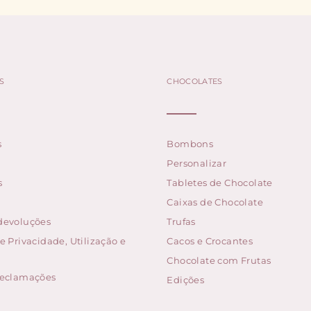
S
CHOCOLATES
s
Bombons
Personalizar
s
Tabletes de Chocolate
Caixas de Chocolate
 devoluções
Trufas
de Privacidade, Utilização e
Cacos e Crocantes
Chocolate com Frutas
 reclamações
Edições