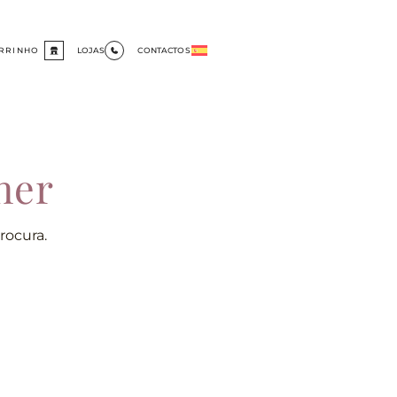
RRINHO
LOJAS
CONTACTOS
her
rocura.