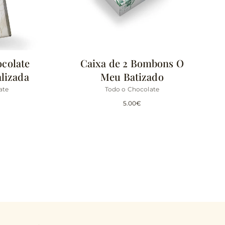
ocolate
Caixa de 2 Bombons O
lizada
Meu Batizado
ate
Todo o Chocolate
5.00
€