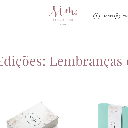
0
LOGIN
CA
Edições: Lembranças 