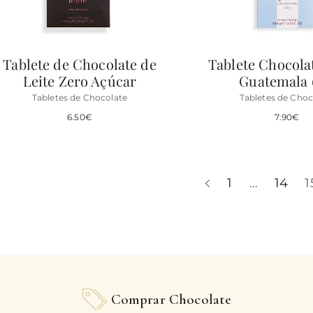
Tablete de Chocolate de
Tablete Chocola
Leite Zero Açúcar
Guatemala 
Tabletes de Chocolate
Tabletes de Choc
6.50
€
7.90
€
1
…
14
1
Comprar Chocolate