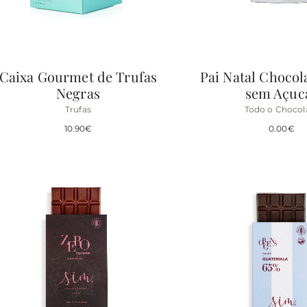
Caixa Gourmet de Trufas
Pai Natal Chocol
Negras
sem Açuc
Trufas
Todo o Chocol
10.90
€
0.00
€