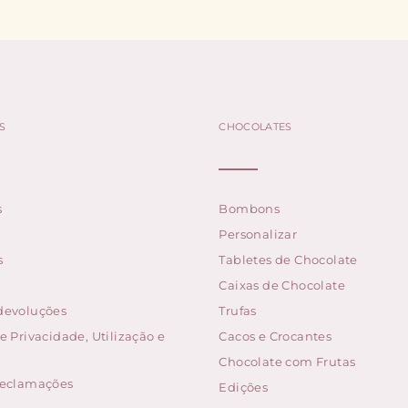
S
CHOCOLATES
s
Bombons
Personalizar
s
Tabletes de Chocolate
Caixas de Chocolate
 devoluções
Trufas
de Privacidade, Utilização e
Cacos e Crocantes
Chocolate com Frutas
 reclamações
Edições