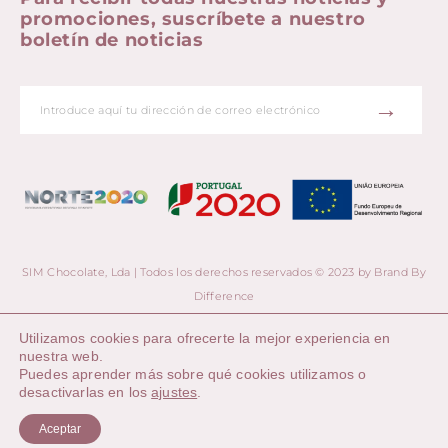
promociones, suscríbete a nuestro
boletín de noticias
→
SIM Chocolate, Lda | Todos los derechos reservados © 2023 by
Brand By
Difference
Utilizamos cookies para ofrecerte la mejor experiencia en
nuestra web.
Puedes aprender más sobre qué cookies utilizamos o
desactivarlas en los
ajustes
.
0
Aceptar
INICIAR SESIÓN
CHOCOLATES
PONTE EN
CARRITO