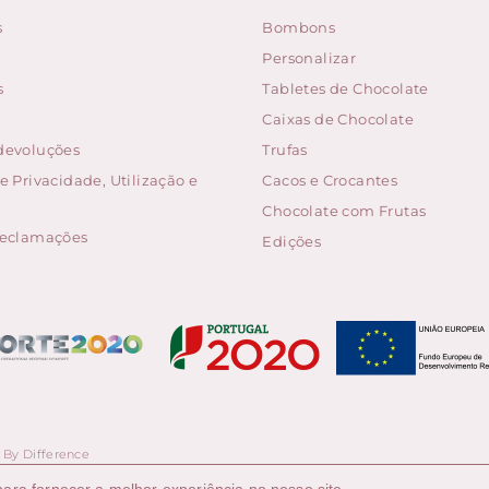
s
Bombons
Personalizar
s
Tabletes de Chocolate
Caixas de Chocolate
 devoluções
Trufas
de Privacidade, Utilização e
Cacos e Crocantes
Chocolate com Frutas
 reclamações
Edições
 By Difference