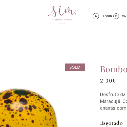
0
LOGIN
CA
Bombo
SOLD
2.00
€
Desfrute da
Maracujá. C
ananás com 
Esgotado