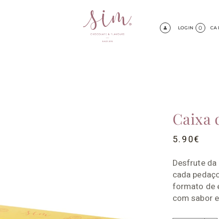
0
LOGIN
CA
Caixa 
5.90
€
Desfrute da
cada pedaç
formato de e
com sabor e