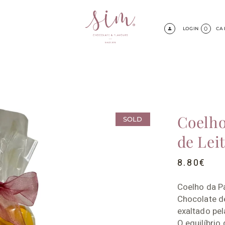
0
LOGIN
CA
Coelho
SOLD
de Lei
8.80
€
Coelho da P
Chocolate de
exaltado pel
O equilíbrio