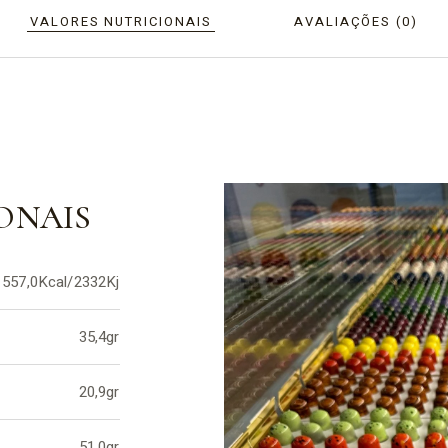
VALORES NUTRICIONAIS
AVALIAÇÕES (0)
ONAIS
557,0Kcal/2332Kj
35,4gr
20,9gr
51,0gr