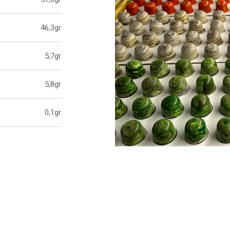
46,3gr
5,7gr
5,8gr
0,1gr