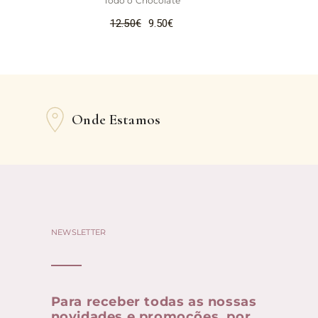
Todo o Chocolate
12.50
€
9.50
€
Onde Estamos
NEWSLETTER
Para receber todas as nossas
novidades e promoções, por