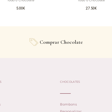
Todo o Chocolate
Todo o Chocolate
5.00
€
27.50
€
Comprar Chocolate
S
CHOCOLATES
s
Bombons
Personalizar