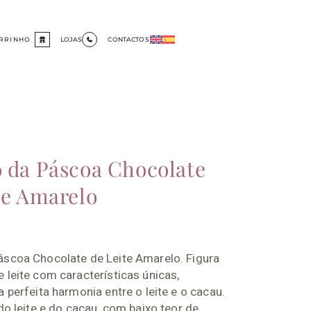
RRINHO
LOJAS
CONTACTOS
 da Páscoa Chocolate
te Amarelo
áscoa Chocolate de Leite Amarelo. Figura
 leite com características únicas,
a perfeita harmonia entre o leite e o cacau.
 do leite e do cacau, com baixo teor de