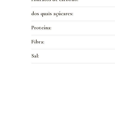
dos quais açúcares:
Proteína:
Fibra:
Sal: