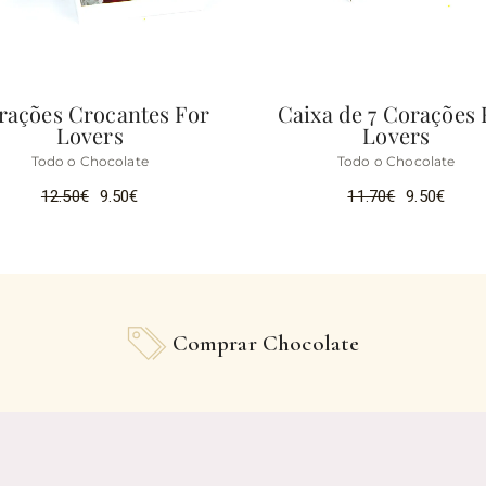
rações Crocantes For
Caixa de 7 Corações 
Lovers
Lovers
Todo o Chocolate
Todo o Chocolate
12.50
€
9.50
€
11.70
€
9.50
€
Comprar Chocolate