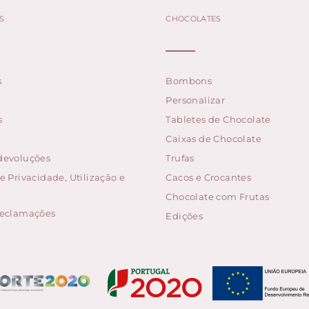
S
CHOCOLATES
s
Bombons
Personalizar
s
Tabletes de Chocolate
Caixas de Chocolate
 devoluções
Trufas
de Privacidade, Utilização e
Cacos e Crocantes
Chocolate com Frutas
 reclamações
Edições