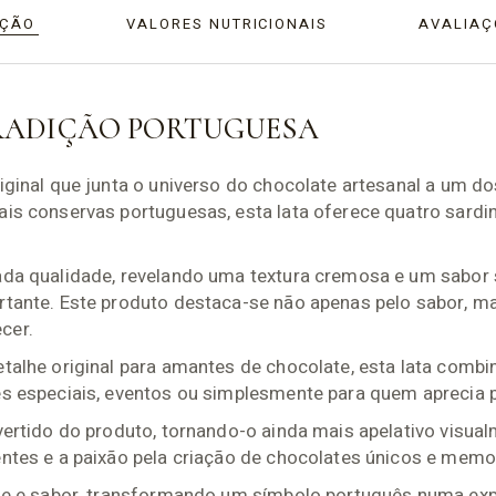
IÇÃO
VALORES NUTRICIONAIS
AVALIAÇ
RADIÇÃO PORTUGUESA
iginal que junta o universo do chocolate artesanal a um d
ais conservas portuguesas, esta lata oferece quatro sardi
ada qualidade, revelando uma textura cremosa e um sabor s
ortante. Este produto destaca-se não apenas pelo sabor, 
cer.
talhe original para amantes de chocolate, esta lata combin
es especiais, eventos ou simplesmente para quem aprecia p
ivertido do produto, tornando-o ainda mais apelativo visu
entes e a paixão pela criação de chocolates únicos e memo
ade e sabor, transformando um símbolo português numa expe