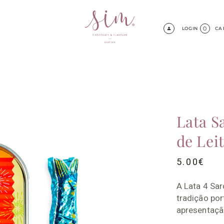
0
LOGIN
CA
Lata S
de Lei
5.00
€
A Lata 4 Sa
tradição po
apresentação