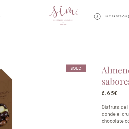
S
INICIAR SESIÓN
Almend
SOLD
sabore
6.65
€
Disfruta de
donde el cru
chocolate co