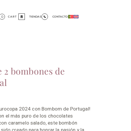
0
CART
TIENDAS
CONTACTO
e 2 bombones de
al
 Eurocopa 2024 con Bombom de Portugal!
on el más puro de los chocolates
on caramelo salado, este bombón
 sido creado para honrar la pasión y la