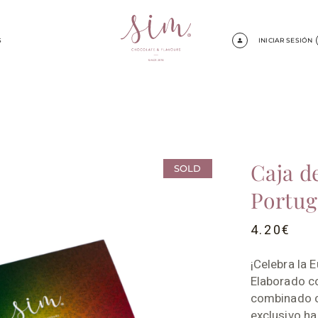
S
INICIAR SESIÓN
Caja d
SOLD
Portug
4.20
€
¡Celebra la
Elaborado c
combinado c
exclusivo ha