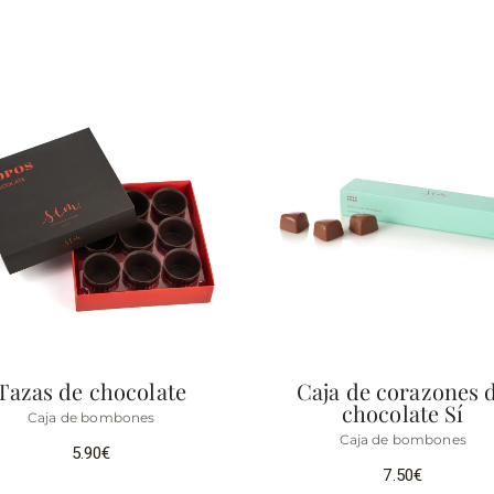
Tazas de chocolate
Caja de corazones 
chocolate Sí
Caja de bombones
Caja de bombones
5.90
€
7.50
€