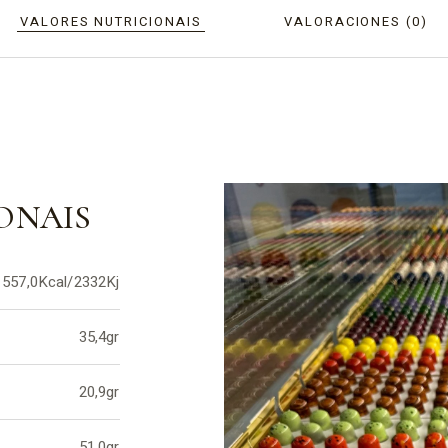
VALORES NUTRICIONAIS
VALORACIONES (0)
ONAIS
557,0Kcal/2332Kj
35,4gr
20,9gr
51,0gr