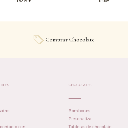
152.50
€
0.00
€
Comprar Chocolate
TILES
CHOCOLATES
otros
Bombones
Personaliza
 contacto con
Tabletas de chocolate