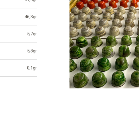
46,3gr
5,7gr
5,8gr
0,1gr